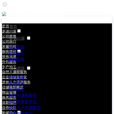
首页
首页
走进川渝
公司愿景
走进川渝
公司简介
发展历程
公司愿景
服务项目
公司简介
劳务派遣
发展历程
外包服务
生产加工
服务项目
自然人课税服务
劳务派遣
企业残保金优化
其他人力资源服务
外包服务
仓储装卸搬运
生产加工
物业管理
自然人课税服务
商务服务
企业残保金优化
求职招聘
其他人力资源服务
合作伙伴
新闻中心
仓储装卸搬运